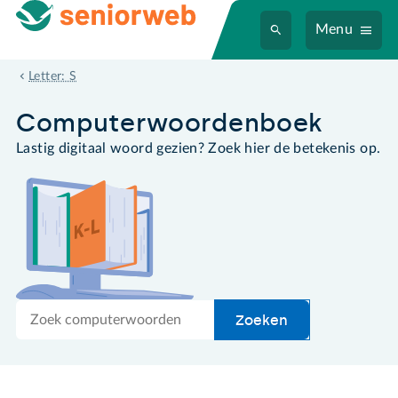
Menu
spoofing
Letter: S
Computer­woordenboek
Lastig digitaal woord gezien? Zoek hier de betekenis op.
Zoek
Zoeken