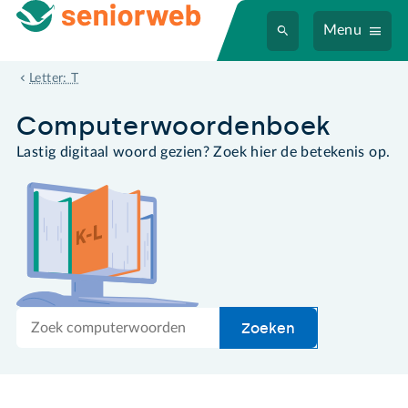
Menu
TFT-scherm
Letter: T
Computer­woordenboek
Lastig digitaal woord gezien? Zoek hier de betekenis op.
Zoek
Zoeken