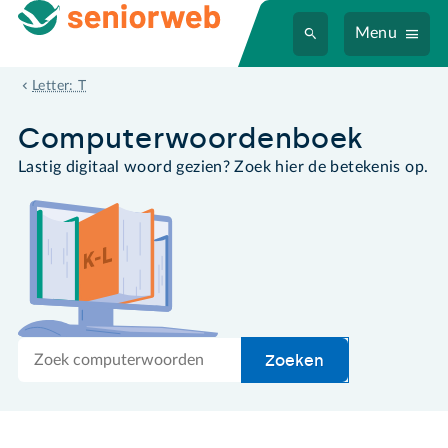
Menu
touch ID
Letter: T
Computer­woordenboek
Lastig digitaal woord gezien? Zoek hier de betekenis op.
Zoek
Zoeken