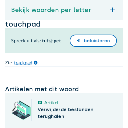
Bekijk woorden per letter
touchpad
beluisteren
Spreek uit als:
tutsj-pet
Zie
trackpad
.
Artikelen met dit woord
Artikel
Verwijderde bestanden
terughalen