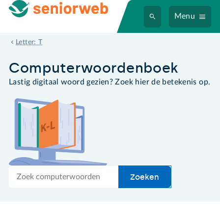
Menu
touchpad
Letter: T
Computer­woordenboek
Lastig digitaal woord gezien? Zoek hier de betekenis op.
Zoek
Zoeken