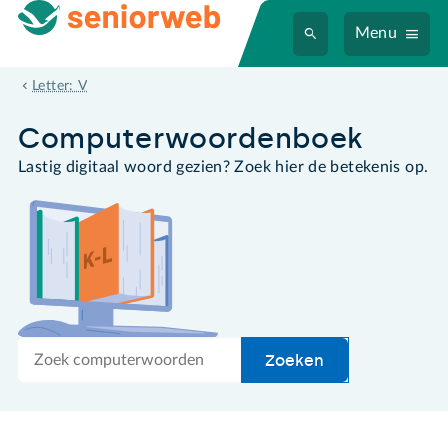
Menu
verzadiging
Letter: V
Computer­woordenboek
Lastig digitaal woord gezien? Zoek hier de betekenis op.
Zoek
Zoeken