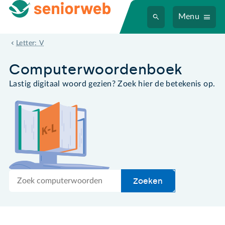
Menu
volumenaam
Letter: V
Computer­woordenboek
Lastig digitaal woord gezien? Zoek hier de betekenis op.
Zoek
Zoeken