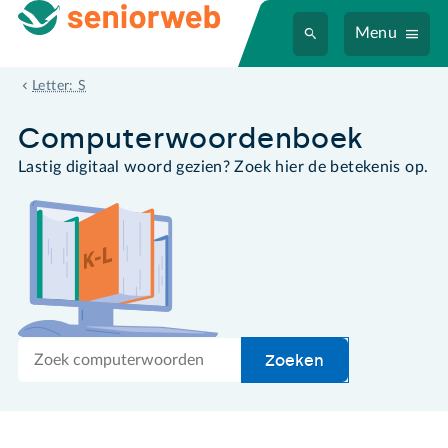
Menu
schijf
Letter: S
Computer­woordenboek
Lastig digitaal woord gezien? Zoek hier de betekenis op.
Zoek
Zoeken