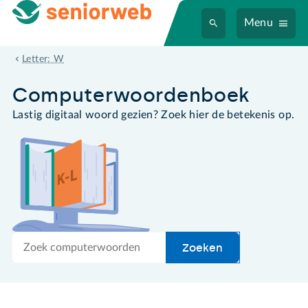
Menu
werkbalk
Letter: W
Computer­woordenboek
Lastig digitaal woord gezien? Zoek hier de betekenis op.
Zoek
Zoeken