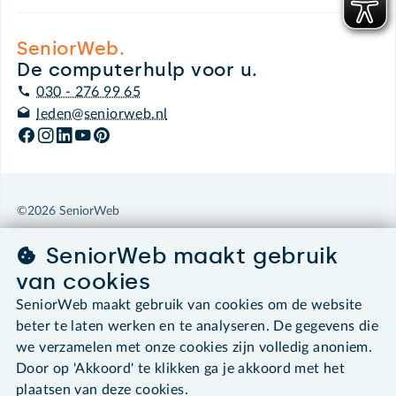
SeniorWeb.
De computerhulp voor u.
030 - 276 99 65
leden@seniorweb.nl
©2026 SeniorWeb
SeniorWeb maakt gebruik
Algemene voorwaarden
Cookies en cookie-instellingen
van cookies
Disclaimer
SeniorWeb maakt gebruik van cookies om de website
Privacybeleid
beter te laten werken en te analyseren. De gegevens die
About SeniorWeb
we verzamelen met onze cookies zijn volledig anoniem.
Door op 'Akkoord' te klikken ga je akkoord met het
plaatsen van deze cookies.