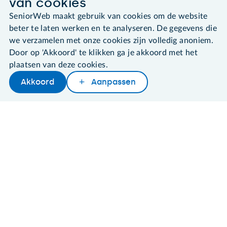
van cookies
leden@seniorweb.nl
SeniorWeb maakt gebruik van cookies om de website
beter te laten werken en te analyseren. De gegevens die
we verzamelen met onze cookies zijn volledig anoniem.
Door op 'Akkoord' te klikken ga je akkoord met het
©2026 SeniorWeb
plaatsen van deze cookies.
Akkoord
Aanpassen
Algemene voorwaarden
Cookies en cookie-instellingen
Disclaimer
Privacybeleid
About SeniorWeb