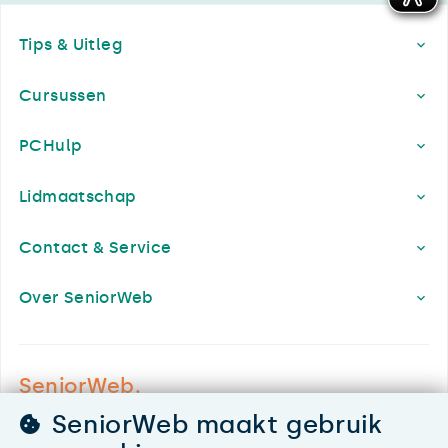
Footer
Tips & Uitleg
Cursussen
PCHulp
Lidmaatschap
Contact & Service
Over SeniorWeb
SeniorWeb.
De computerhulp voor u.
SeniorWeb maakt gebruik
030 - 276 99 65