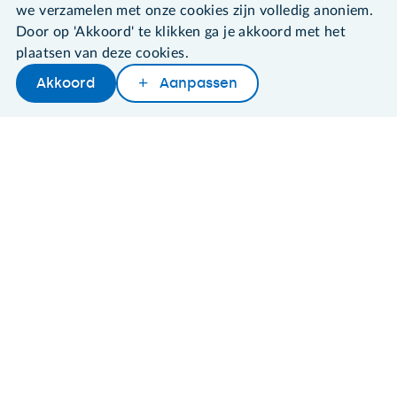
we verzamelen met onze cookies zijn volledig anoniem.
Door op 'Akkoord' te klikken ga je akkoord met het
plaatsen van deze cookies.
©2026 SeniorWeb
Akkoord
Aanpassen
Later lezen
Delen
Woordenboek
Algemene voorwaarden
Cookies en cookie-instellingen
Disclaimer
Privacybeleid
About SeniorWeb