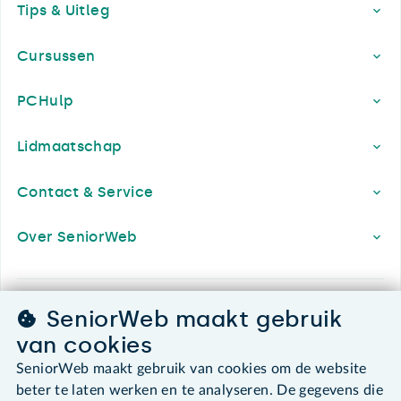
Tips & Uitleg
Cursussen
PCHulp
Lidmaatschap
Contact & Service
Over SeniorWeb
SeniorWeb.
SeniorWeb maakt gebruik
De computerhulp voor u.
van cookies
030 - 276 99 65
SeniorWeb maakt gebruik van cookies om de website
leden@seniorweb.nl
beter te laten werken en te analyseren. De gegevens die