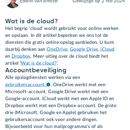
Edwin van Amstel
Gewijzigd op
2 feb 2024
Wat is de cloud?
Het begrip ‘cloud’ wordt gebruikt voor online werken
en opslaan. In dit artikel beperken we ons tot de
diensten die gratis online opslag aanbieden. U kunt
daarbij denken aan
OneDrive
,
Google Drive
,
iCloud
en
Dropbox
. Meer uitleg over de cloud biedt het
artikel ‘
Wat is de cloud?
’.
Accountbeveiliging
Alle opslagdiensten werken via een
gebruikersaccount
.
OneDrive werkt met een
Microsoft-account. Google Drive werkt met een
Google-account. iCloud werkt met een Apple ID en
Dropbox werkt met een Dropbox-account. De grote
drie (Microsoft, Google en Apple) gebruiken het
gebruikersaccount ook voor andere dingen.
Bijvoorbeeld voor hun mailprogramma's of als