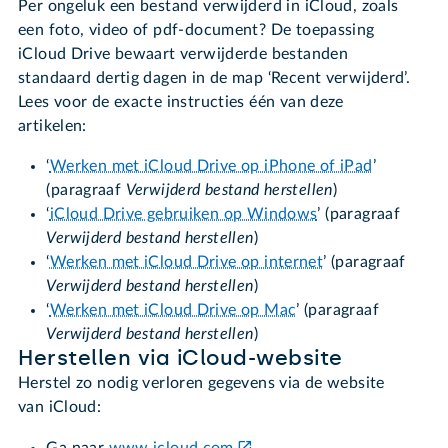
Per ongeluk een bestand verwijderd in iCloud, zoals
een foto, video of pdf-document? De toepassing
iCloud Drive bewaart verwijderde bestanden
standaard dertig dagen in de map ‘Recent verwijderd’.
Lees voor de exacte instructies één van deze
artikelen:
‘
Werken met iCloud Drive op iPhone of iPad
’
(paragraaf
Verwijderd bestand herstellen
)
‘
iCloud Drive gebruiken op Windows
’ (paragraaf
Verwijderd bestand herstellen
)
‘
Werken met iCloud Drive op internet
’ (paragraaf
Verwijderd bestand herstellen
)
‘
Werken met iCloud Drive op Mac
’ (paragraaf
Verwijderd bestand herstellen
)
Herstellen via iCloud-website
Herstel zo nodig verloren gegevens via de website
van iCloud:
Ga naar
www.icloud.com