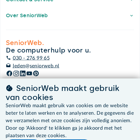
Over SeniorWeb
SeniorWeb.
De computerhulp voor u.
030 - 276 99 65
leden@seniorweb.nl
SeniorWeb maakt gebruik
van cookies
©2026 SeniorWeb
SeniorWeb maakt gebruik van cookies om de website
beter te laten werken en te analyseren. De gegevens die
Algemene voorwaarden
we verzamelen met onze cookies zijn volledig anoniem.
Cookies en cookie-instellingen
Door op 'Akkoord' te klikken ga je akkoord met het
Disclaimer
Privacybeleid
plaatsen van deze cookies.