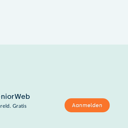
eniorWeb
Aanmelden
reld. Gratis