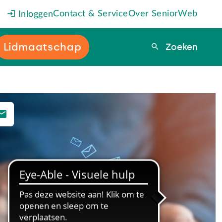
Contact & Service
Over SeniorWeb
Inloggen
Lidmaatschap
Zoeken
Zoeken