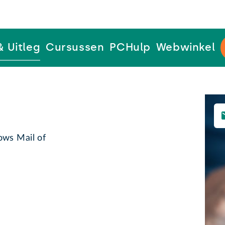
& Uitleg
Cursussen
PCHulp
Webwinkel
ows Mail of