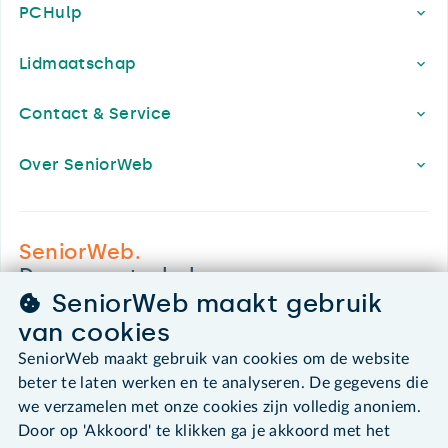
PCHulp
Lidmaatschap
Contact & Service
Over SeniorWeb
SeniorWeb.
De computerhulp voor u.
SeniorWeb maakt gebruik
030 - 276 99 65
van cookies
leden@seniorweb.nl
SeniorWeb maakt gebruik van cookies om de website
beter te laten werken en te analyseren. De gegevens die
we verzamelen met onze cookies zijn volledig anoniem.
Door op 'Akkoord' te klikken ga je akkoord met het
©2026 SeniorWeb