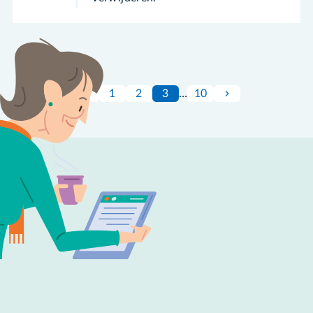
1
2
3
…
10