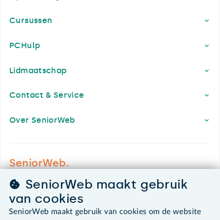
Cursussen
PCHulp
Lidmaatschap
Contact & Service
Over SeniorWeb
SeniorWeb.
De computerhulp voor u.
SeniorWeb maakt gebruik
030 - 276 99 65
van cookies
leden@seniorweb.nl
SeniorWeb maakt gebruik van cookies om de website