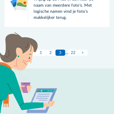
naam van meerdere foto's. Met
logische namen vind je foto's
makkelijker terug.
1
2
3
…
22