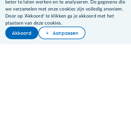
beter te laten werken en te analyseren. De gegevens die
we verzamelen met onze cookies zijn volledig anoniem.
Door op 'Akkoord' te klikken ga je akkoord met het
©2026 SeniorWeb
plaatsen van deze cookies.
Akkoord
Aanpassen
Algemene voorwaarden
Cookies en cookie-instellingen
Disclaimer
Privacybeleid
About SeniorWeb