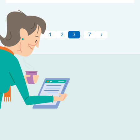
1
2
3
…
7