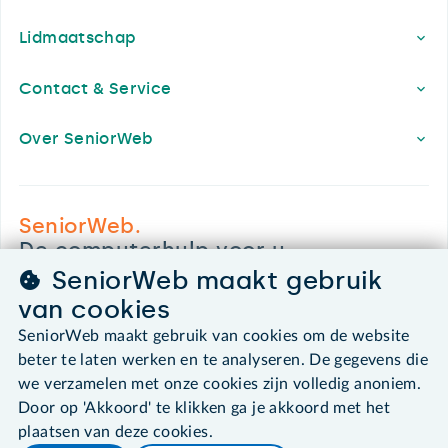
Lidmaatschap
Contact & Service
Over SeniorWeb
SeniorWeb.
De computerhulp voor u.
SeniorWeb maakt gebruik
030 - 276 99 65
leden@seniorweb.nl
van cookies
SeniorWeb maakt gebruik van cookies om de website
beter te laten werken en te analyseren. De gegevens die
we verzamelen met onze cookies zijn volledig anoniem.
Door op 'Akkoord' te klikken ga je akkoord met het
©2026 SeniorWeb
plaatsen van deze cookies.