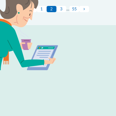
1
2
3
…
55