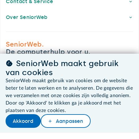
Contact & Service
Over SeniorWeb
SeniorWeb.
De computerhulp voor u.
030 - 276 99 65
SeniorWeb maakt gebruik
leden@seniorweb.nl
van cookies
SeniorWeb maakt gebruik van cookies om de website
beter te laten werken en te analyseren. De gegevens die
we verzamelen met onze cookies zijn volledig anoniem.
©2026 SeniorWeb
Door op 'Akkoord' te klikken ga je akkoord met het
plaatsen van deze cookies.
Algemene voorwaarden
Akkoord
Aanpassen
Cookies en cookie-instellingen
Disclaimer
Privacybeleid