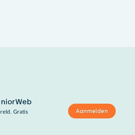
eniorWeb
Aanmelden
reld. Gratis