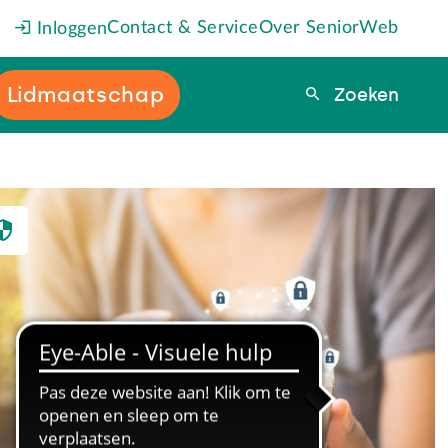
Contact & Service
Over SeniorWeb
Inloggen
Lidmaatschap
Zoeken
Zoeken