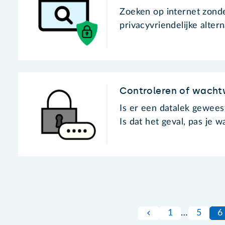
Zoeken op internet zonde
privacyvriendelijke alter
Controleren of wacht
Is er een datalek geweest
Is dat het geval, pas je
1
…
5
6