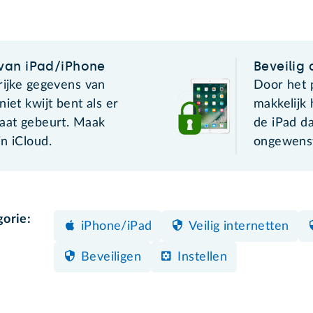
van iPad/iPhone
Beveilig 
rijke gegevens van
Door het p
iet kwijt bent als er
makkelijk 
raat gebeurt. Maak
de iPad d
n iCloud.
ongewenst
gorie:
iPhone/iPad
Veilig internetten
Beveiligen
Instellen