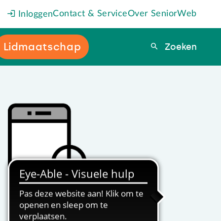
Contact & Service
Over SeniorWeb
Inloggen
Lidmaatschap
Zoeken
Zoeken