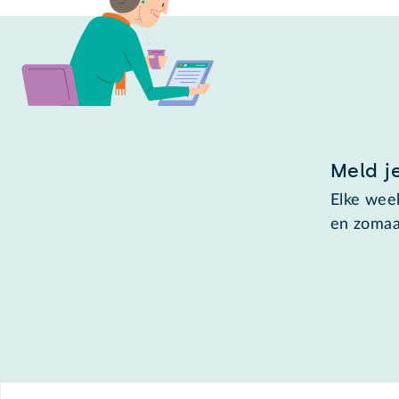
Meld j
Elke week
en zomaa
Footer