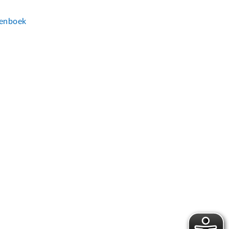
n
enboek