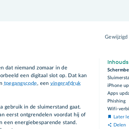
Gewijzigd
Inhoud
en dat niemand zomaar in de
Schermbev
orbeeld een digitaal slot op. Dat kan
Sluimerst
en
toegangscode
, een
vingerafdruk
iPhone up
Apps upd
Phishing
a gebruik in de sluimerstand gaat.
Wifi-verb
n eerst ontgrendelen voordat hij of
Later l
 in een energiebesparende stand.
Delen