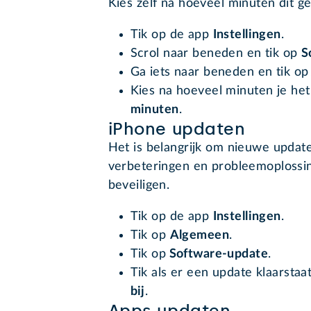
Kies zelf na hoeveel minuten dit ge
Tik op de app
Instellingen
.
Scrol naar beneden en tik op
S
Ga iets naar beneden en tik op
Kies na hoeveel minuten je het
minuten
.
iPhone updaten
Het is belangrijk om nieuwe update
verbeteringen en probleemoplossin
beveiligen.
Tik op de app
Instellingen
.
Tik op
Algemeen
.
Tik op
Software-update
.
Tik als er een update klaarstaa
bij
.
Apps updaten