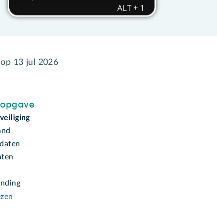
 op
13 jul 2026
sopgave
eiliging
and
daten
aten
inding
ezen