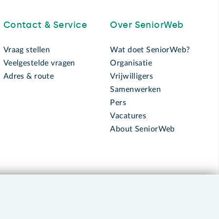
Contact & Service
Over SeniorWeb
Vraag stellen
Wat doet SeniorWeb?
Veelgestelde vragen
Organisatie
Adres & route
Vrijwilligers
Samenwerken
Pers
Vacatures
About SeniorWeb
030 - 276 99 65
leden@seniorweb.nl