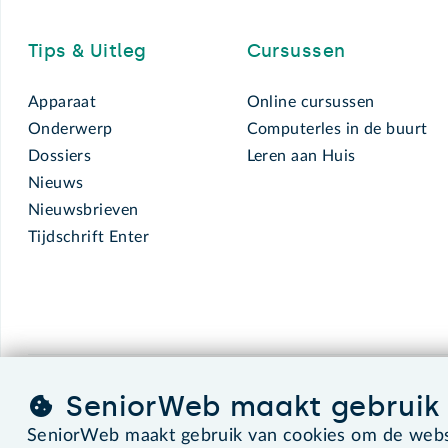
Tips & Uitleg
Cursussen
Apparaat
Online cursussen
Onderwerp
Computerles in de buurt
Dossiers
Leren aan Huis
Nieuws
Nieuwsbrieven
Tijdschrift Enter
SeniorWeb maakt gebruik 
SeniorWeb.
De computerhulp voor u.
SeniorWeb maakt gebruik van cookies om de websi