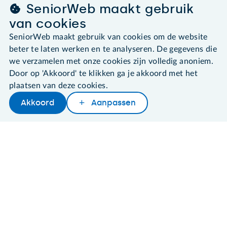
SeniorWeb maakt gebruik
van cookies
SeniorWeb maakt gebruik van cookies om de website
©2026 SeniorWeb
beter te laten werken en te analyseren. De gegevens die
we verzamelen met onze cookies zijn volledig anoniem.
Algemene voorwaarden
Door op 'Akkoord' te klikken ga je akkoord met het
Cookies en cookie-instellingen
Disclaimer
plaatsen van deze cookies.
Privacybeleid
Akkoord
Aanpassen
About SeniorWeb
Later lezen
Delen
Woordenboek