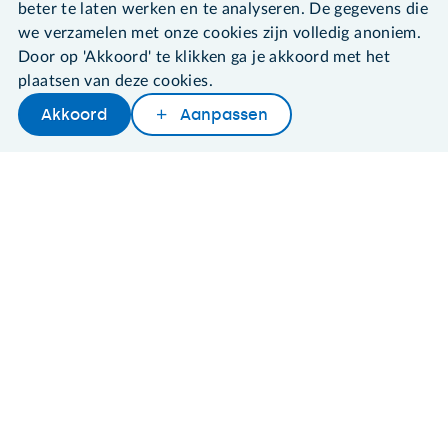
beter te laten werken en te analyseren. De gegevens die
030 - 276 99 65
we verzamelen met onze cookies zijn volledig anoniem.
leden@seniorweb.nl
Door op 'Akkoord' te klikken ga je akkoord met het
plaatsen van deze cookies.
Akkoord
Aanpassen
Later lezen
Delen
Woordenboek
©2026 SeniorWeb
Algemene voorwaarden
Cookies en cookie-instellingen
Disclaimer
Privacybeleid
About SeniorWeb