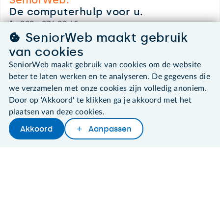
De computerhulp voor u.
030 - 276 99 65
SeniorWeb maakt gebruik
leden@seniorweb.nl
van cookies
SeniorWeb maakt gebruik van cookies om de website
beter te laten werken en te analyseren. De gegevens die
we verzamelen met onze cookies zijn volledig anoniem.
©2026 SeniorWeb
Door op 'Akkoord' te klikken ga je akkoord met het
plaatsen van deze cookies.
Algemene voorwaarden
Cookies en cookie-instellingen
Akkoord
Aanpassen
Later lezen
Delen
Woordenboek
Disclaimer
Privacybeleid
About SeniorWeb