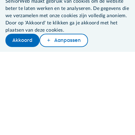
SeniorWeb maakt gebruik van cookies om de website
beter te laten werken en te analyseren. De gegevens die
we verzamelen met onze cookies zijn volledig anoniem.
Door op 'Akkoord' te klikken ga je akkoord met het
SeniorWeb.
plaatsen van deze cookies.
De computerhulp voor u.
030 - 276 99 65
Akkoord
Aanpassen
Later lezen
Delen
Woordenboek
leden@seniorweb.nl
©2026 SeniorWeb
Algemene voorwaarden
Cookies en cookie-instellingen
Disclaimer
Privacybeleid
About SeniorWeb