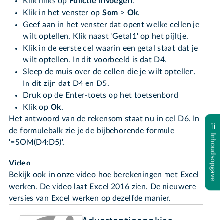
Klik links op
Functie invoegen
.
Klik in het venster op
Som
>
Ok
.
Geef aan in het venster dat opent welke cellen je
wilt optellen. Klik naast 'Getal1' op het pijltje.
Klik in de eerste cel waarin een getal staat dat je
wilt optellen. In dit voorbeeld is dat D4.
Sleep de muis over de cellen die je wilt optellen.
In dit zijn dat D4 en D5.
Druk op de Enter-toets op het toetsenbord
Klik op
Ok
.
Het antwoord van de rekensom staat nu in cel D6. In
de formulebalk zie je de bijbehorende formule
Inhoudsopgave
'=SOM(D4:D5)'.
Video
Bekijk ook in onze video hoe berekeningen met Excel
werken. De video laat Excel 2016 zien. De nieuwere
versies van Excel werken op dezelfde manier.