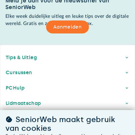
Meld je aan voor de nieuwsbrief van
SeniorWeb
Elke week duidelijke uitleg en leuke tips over de digitale
wereld. Gratis en zomaar in de mailbox.
Aanmelden
Footer
Tips & Uitleg
Cursussen
PCHulp
Lidmaatschap
SeniorWeb maakt gebruik
Contact & Service
van cookies
Over SeniorWeb