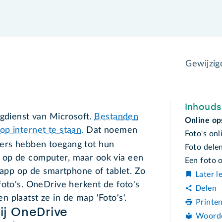
Gewijzi
Inhoud
agdienst van Microsoft.
Bestanden
Online op
p internet te staan.
Dat noemen
Foto's onl
ers hebben toegang tot hun
Foto dele
 op de computer, maar ook via een
Een foto o
n app op de smartphone of tablet. Zo
Later l
foto's. OneDrive herkent de foto's
Delen
 plaatst ze in de map 'Foto's'.
Printe
ij OneDrive
Woord