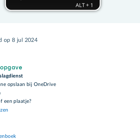
gd op
8 jul 2024
sopgave
slagdienst
ine opslaan bij OneDrive
n
f een plaatje?
ezen
n
enboek