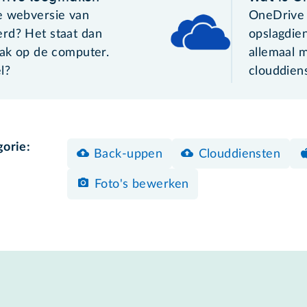
e webversie van
OneDrive i
rd? Het staat dan
opslagdien
bak op de computer.
allemaal 
l?
clouddien
gorie:
Back-uppen
Clouddiensten
Foto's bewerken