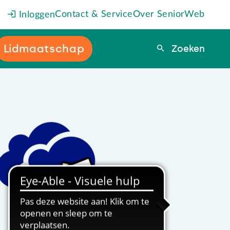
Contact & Service
Over SeniorWeb
Inloggen
Lidmaatschap
Zoeken
Zoeken