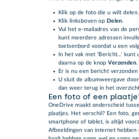
Klik op de foto die u wilt delen.
Klik linksboven op
Delen
.
Vul het e-mailadres van de per
kunt meerdere adressen invul
toetsenbord voordat u een volg
In het vak met 'Bericht...' kunt
daarna op de knop
Verzenden
.
Er is nu een bericht verzonden
U sluit de albumweergave door l
dan weer terug in het overzicht
Een foto of een plaatje
OneDrive maakt onderscheid tussen
plaatjes. Het verschil? Een foto, g
smartphone of tablet, is altijd vo
Afbeeldingen van internet hebben da
haalt hebben soms wel en soms g