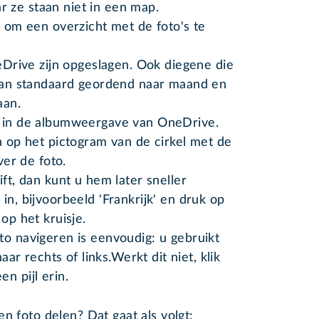
 ze staan niet in een map.
s
om een overzicht met de foto's te
neDrive zijn opgeslagen. Ook diegene die
taan standaard geordend naar maand en
aan.
t in de albumweergave van OneDrive.
n op het pictogram van de cirkel met de
ver de foto.
ift, dan kunt u hem later sneller
in, bijvoorbeeld 'Frankrijk' en druk op
op het kruisje.
to navigeren is eenvoudig: u gebruikt
naar rechts of links.Werkt dit niet, klik
n pijl erin.
n foto delen? Dat gaat als volgt: