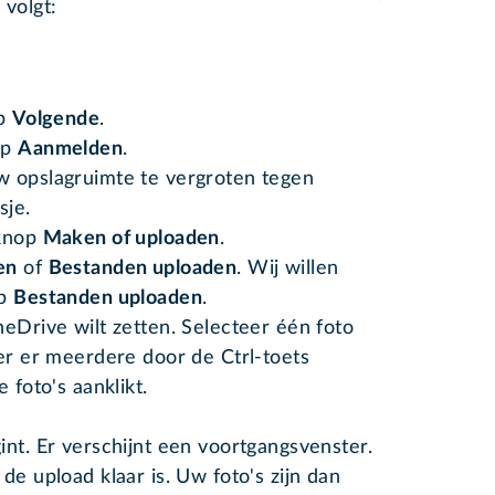
 volgt:
op
Volgende
.
op
Aanmelden
.
w opslagruimte te vergroten tegen
sje.
 knop
Maken of uploaden
.
en
of
Bestanden uploaden
. Wij willen
op
Bestanden uploaden
.
neDrive wilt zetten. Selecteer één foto
eer er meerdere door de Ctrl-toets
 foto's aanklikt.
int. Er verschijnt een voortgangsvenster.
de upload klaar is. Uw foto's zijn dan