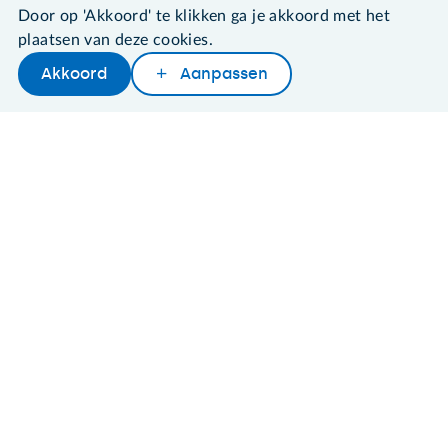
Door op 'Akkoord' te klikken ga je akkoord met het
Algemene voorwaarden
plaatsen van deze cookies.
Cookies en cookie-instellingen
Disclaimer
Akkoord
Aanpassen
Later lezen
Delen
Woordenboek
Privacybeleid
About SeniorWeb