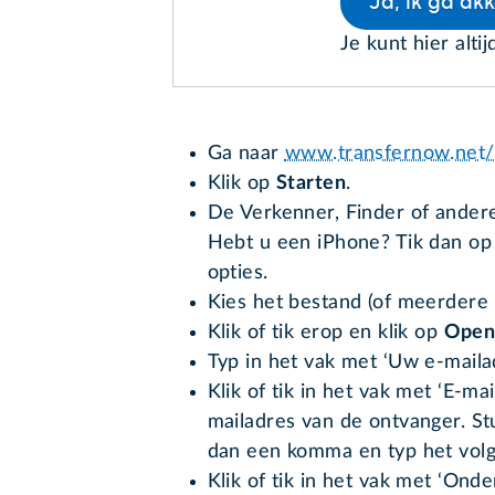
Ja, ik ga ak
Je kunt hier altij
Ga naar
www.transfernow.net/
Klik op
Starten
.
De Verkenner, Finder of andere
Hebt u een iPhone? Tik dan o
opties.
Kies het bestand (of meerdere 
Klik of tik erop en klik op
Open
Typ in het vak met ‘Uw e-maila
Klik of tik in het vak met ‘E-ma
mailadres van de ontvanger. S
dan een komma en typ het vol
Klik of tik in het vak met ‘Ond