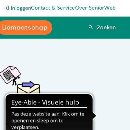
Contact & Service
Over SeniorWeb
Inloggen
Lidmaatschap
Zoeken
Zoeken