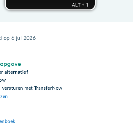
gd op
6 jul 2026
sopgave
r alternatief
Now
 versturen met TransferNow
ezen
n
enboek