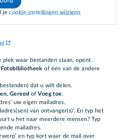
koord
d je
cookie-instellingen wijzigen
nl
 plek waar bestanden staan, opent.
p
Fotobibliotheek
of één van de andere
bestanden) dat u wilt delen.
en
,
Gereed
of
Voeg toe
.
dres' uw eigen mailadres.
iladres(sen) van ontvanger(s)’. En typ het
tuurt u het naar meerdere mensen? Typ
gende mailadres.
erwerp’ en typ kort waar de mail over