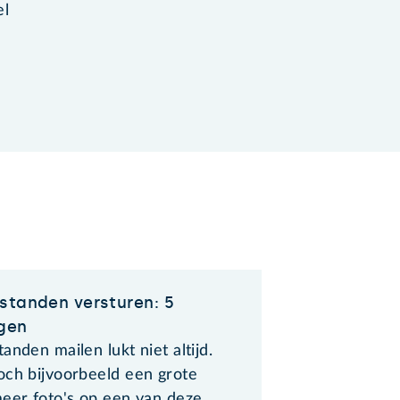
el
standen versturen: 5
gen
anden mailen lukt niet altijd.
och bijvoorbeeld een grote
meer foto's op een van deze