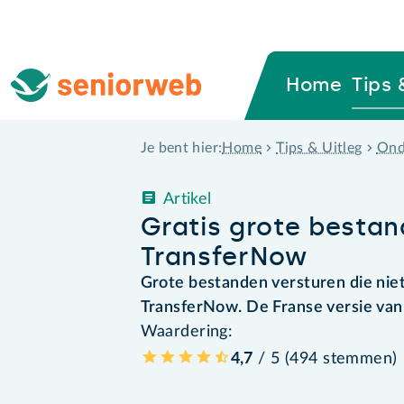
Home
Tips 
Home
Tips & Uitleg
Ond
Je bent hier:
Artikel
Gratis grote besta
TransferNow
Grote bestanden versturen die niet
TransferNow. De Franse versie van
Waardering:
4,7
/ 5 (
494
stemmen
)