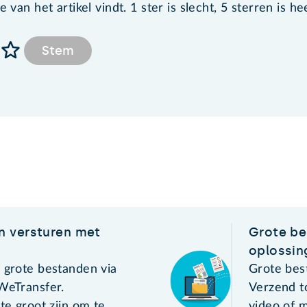
van het artikel vindt. 1 ster is slecht, 5 sterren is he
Stem
n versturen met
Grote be
oplossin
k grote bestanden via
Grote best
 WeTransfer.
Verzend t
 te groot zijn om te
video of 