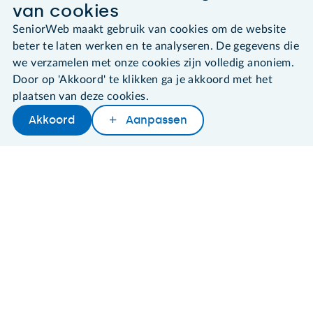
De computerhulp voor u.
van cookies
030 - 276 99 65
SeniorWeb maakt gebruik van cookies om de website
leden@seniorweb.nl
beter te laten werken en te analyseren. De gegevens die
we verzamelen met onze cookies zijn volledig anoniem.
Door op 'Akkoord' te klikken ga je akkoord met het
plaatsen van deze cookies.
Akkoord
Aanpassen
©2026 SeniorWeb
Later lezen
Delen
Woordenboek
Algemene voorwaarden
Cookies en cookie-instellingen
Disclaimer
Privacybeleid
About SeniorWeb