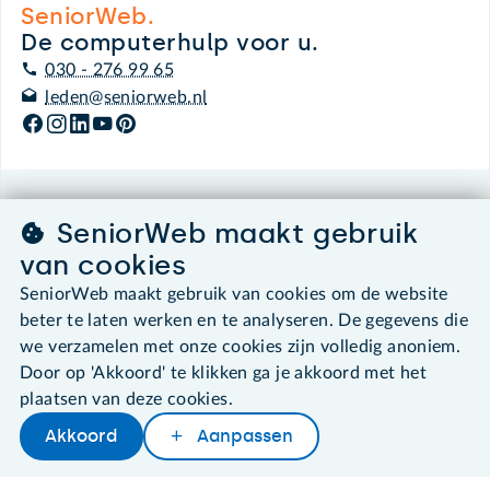
SeniorWeb.
De computerhulp voor u.
030 - 276 99 65
leden@seniorweb.nl
©2026 SeniorWeb
SeniorWeb maakt gebruik
van cookies
Algemene voorwaarden
SeniorWeb maakt gebruik van cookies om de website
Cookies en cookie-instellingen
Disclaimer
beter te laten werken en te analyseren. De gegevens die
Privacybeleid
we verzamelen met onze cookies zijn volledig anoniem.
About SeniorWeb
Door op 'Akkoord' te klikken ga je akkoord met het
plaatsen van deze cookies.
Akkoord
Aanpassen
Later lezen
Delen
Woordenboek