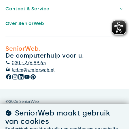
Contact & Service
Over SeniorWeb
SeniorWeb.
De computerhulp voor u.
030 - 276 99 65
leden@seniorweb.nl
©2026 SeniorWeb
SeniorWeb maakt gebruik
Algemene voorwaarden
van cookies
Cookies en cookie-instellingen
Disclaimer