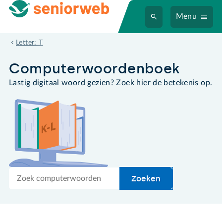
Menu
Tab-toets
Letter: T
Computer­woordenboek
Lastig digitaal woord gezien? Zoek hier de betekenis op.
Zoek
Zoeken