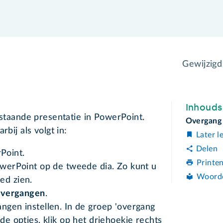
Gewijzig
Inhoud
estaande presentatie in PowerPoint.
Overgang 
rbij als volgt in:
Later l
Delen
Point.
Printe
PowerPoint op de tweede dia. Zo kunt u
Woord
ed zien.
vergangen
.
angen instellen. In de groep 'overgang
de opties. klik op het driehoekje rechts