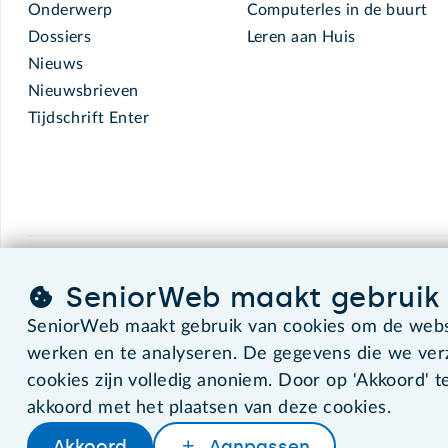
Onderwerp
Computerles in de buurt
Dossiers
Leren aan Huis
Nieuws
Nieuwsbrieven
Tijdschrift Enter
SeniorWeb.
De computerhulp voor u.
SeniorWeb maakt gebruik 
SeniorWeb maakt gebruik van cookies om de websi
werken en te analyseren. De gegevens die we ve
©2026 SeniorWeb
cookies zijn volledig anoniem. Door op 'Akkoord' te
akkoord met het plaatsen van deze cookies.
Akkoord
Aanpassen