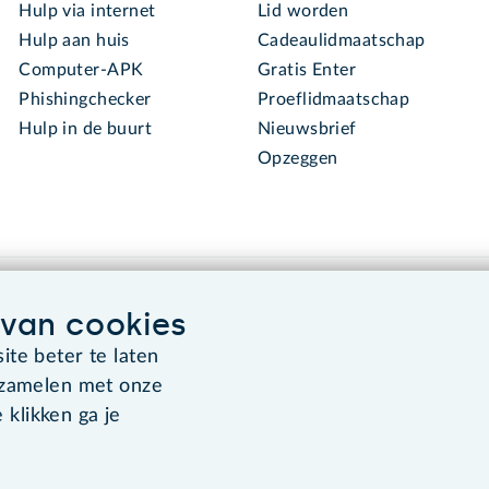
Hulp via internet
Lid worden
Hulp aan huis
Cadeaulidmaatschap
Computer-APK
Gratis Enter
Phishingchecker
Proeflidmaatschap
Hulp in de buurt
Nieuwsbrief
Opzeggen
van cookies
te beter te laten
rzamelen met onze
Algemene voorwaarden
Co
 klikken ga je