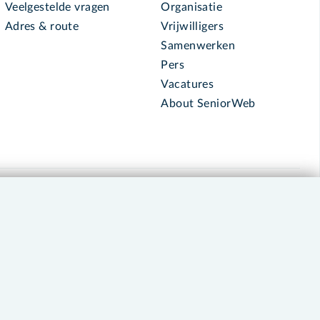
Veelgestelde vragen
Organisatie
Adres & route
Vrijwilligers
Samenwerken
Pers
Vacatures
About SeniorWeb
030 - 276 99 65
leden@seniorweb.nl
okies en cookie-instellingen
Disclaimer
Privacybeleid
About SeniorWeb