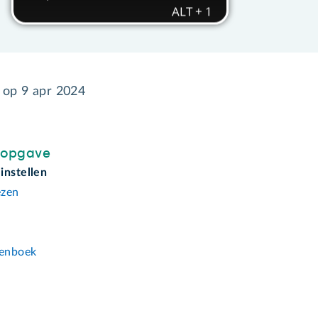
d op
9 apr 2024
sopgave
instellen
ezen
n
enboek