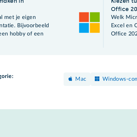
maken in
Kiezen t
Office 2
l met je eigen
Welk Micr
tatie. Bijvoorbeeld
Excel en O
 een hobby of een
Office 20
gorie:
Mac
Windows-co