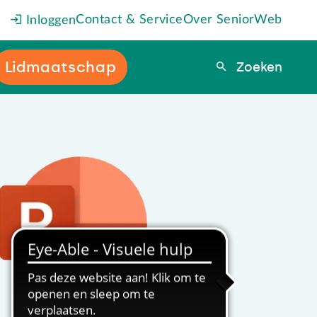
Contact & Service
Over SeniorWeb
Inloggen
Lidmaatschap
Zoeken
Zoeken