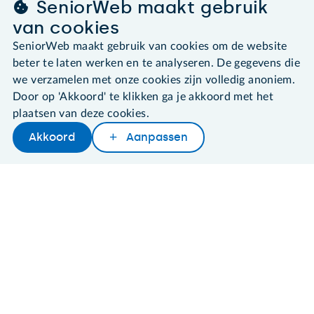
SeniorWeb maakt gebruik
van cookies
SeniorWeb maakt gebruik van cookies om de website
©2026 SeniorWeb
beter te laten werken en te analyseren. De gegevens die
we verzamelen met onze cookies zijn volledig anoniem.
Algemene voorwaarden
Cookies en cookie-instellingen
Door op 'Akkoord' te klikken ga je akkoord met het
Disclaimer
plaatsen van deze cookies.
Privacybeleid
Akkoord
Aanpassen
About SeniorWeb
Later lezen
Delen
Woordenboek