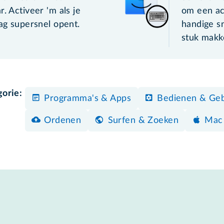
. Activeer 'm als je
om een act
aag supersnel opent.
handige s
stuk makke
gorie:
Programma's & Apps
Bedienen & Geb
Ordenen
Surfen & Zoeken
Mac