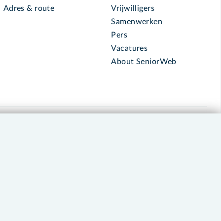
Adres & route
Vrijwilligers
Samenwerken
Pers
Vacatures
About SeniorWeb
030 - 276 99 65
leden@seniorweb.nl
okies en cookie-instellingen
Disclaimer
Privacybeleid
About SeniorWeb