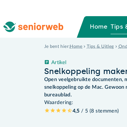
Home
Tips 
Home
Tips & Uitleg
Ond
Je bent hier:
Artikel
Snelkoppeling make
Open veelgebruikte documenten, m
snelkoppeling op de Mac. Gewoon m
bureaublad.
Waardering:
4,5
/ 5 (
8
stemmen
)