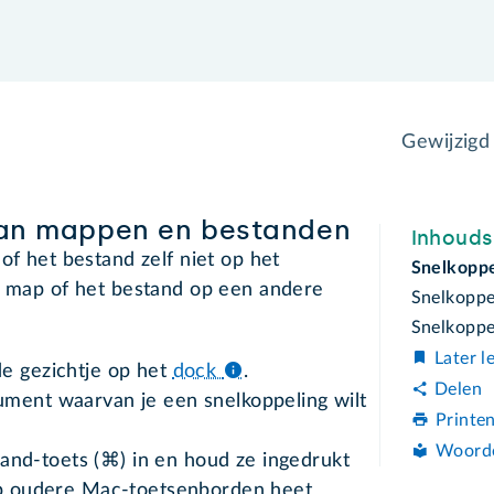
Gewijzig
van mappen en bestanden
Inhoud
of het bestand zelf niet op het
Snelkopp
de map of het bestand op een andere
Snelkoppe
Snelkoppe
Later l
de gezichtje op het
dock
.
Delen
ument waarvan je een snelkoppeling wilt
Printe
Woord
nd-toets (⌘) in en houd ze ingedrukt
 Op oudere Mac-toetsenborden heet