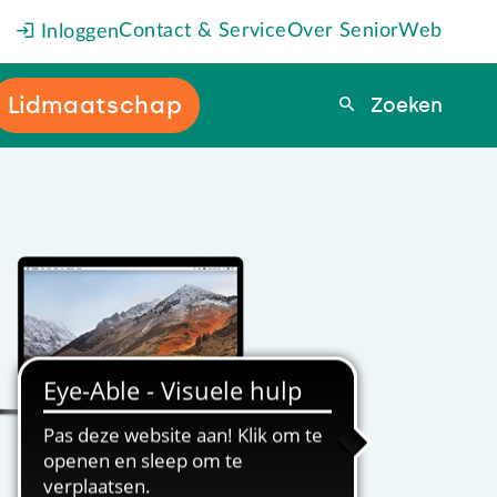
Contact & Service
Over SeniorWeb
Inloggen
Lidmaatschap
Zoeken
Zoeken