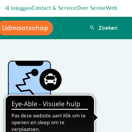
Contact & Service
Over SeniorWeb
Inloggen
Lidmaatschap
Zoeken
Zoeken