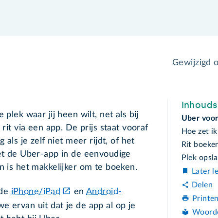
Gewijzigd 
Inhoud
 plek waar jij heen wilt, net als bij
Uber voor
 rit via een app. De prijs staat vooraf
Hoe zet i
 als je zelf niet meer rijdt, of het
Rit boeke
Zet de Uber-app in de eenvoudige
Plek opsl
n is het makkelijker om te boeken.
Later l
Delen
 de
iPhone/iPad
en
Android-
Printe
 we ervan uit dat je de app al op je
Woord