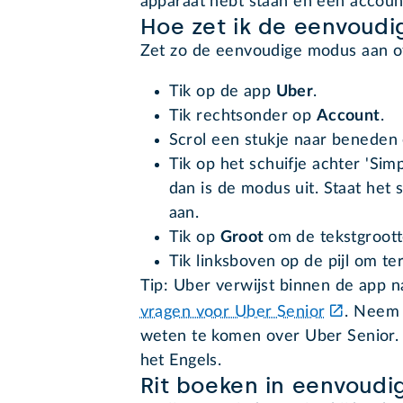
apparaat hebt staan en een accoun
Hoe zet ik de eenvoud
Zet zo de eenvoudige modus aan of
Tik op de app
Uber
.
Tik rechtsonder op
Account
.
Scrol een stukje naar beneden 
Tik op het schuifje achter 'Simp
dan is de modus uit. Staat het 
aan.
Tik op
Groot
om de tekstgroott
Tik linksboven op de pijl om te
Tip: Uber verwijst binnen de app 
vragen voor Uber Senior
. Neem 
weten te komen over Uber Senior. 
het Engels.
Rit boeken in eenvoud