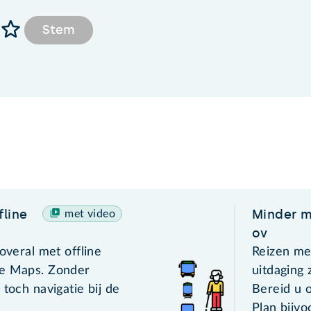
Stem
line
Minder m
met video
ov
 overal met offline
Reizen me
le Maps. Zonder
uitdaging 
 toch navigatie bij de
Bereid u o
Plan bijvo