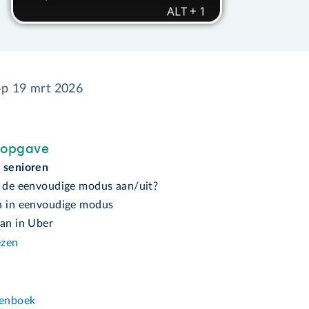
op
19 mrt 2026
sopgave
 senioren
k de eenvoudige modus aan/uit?
n in eenvoudige modus
aan in Uber
ezen
n
enboek