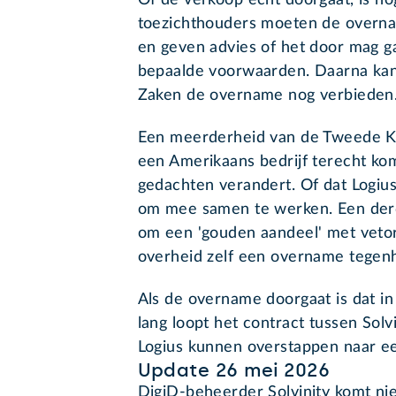
Of de verkoop echt doorgaat, is no
toezichthouders moeten de overna
en geven advies of het door mag ga
bepaalde voorwaarden. Daarna kan
Zaken de overname nog verbieden
Een meerderheid van de Tweede Ka
een Amerikaans bedrijf terecht kom
gedachten verandert. Of dat Logius
om mee samen te werken. Een derde
om een 'gouden aandeel' met vetor
overheid zelf een overname tegen
Als de overname doorgaat is dat in
lang loopt het contract tussen Solv
Logius kunnen overstappen naar ee
Update 26 mei 2026
DigiD-beheerder Solvinity komt ni