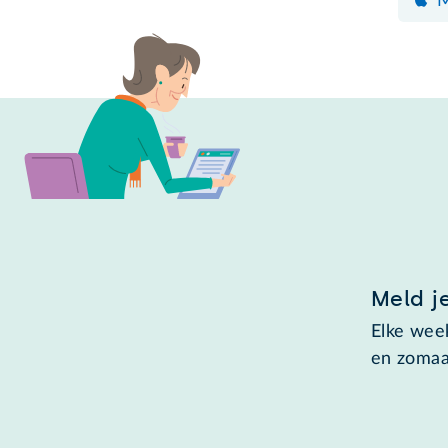
Meld j
Elke week
en zomaa