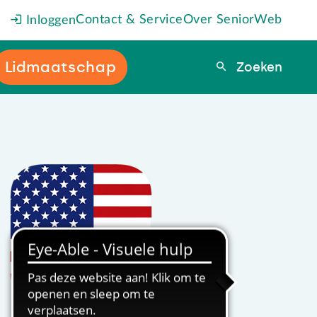
Contact & Service
Over SeniorWeb
Inloggen
Lidmaatschap
Zoeken
Zoeken