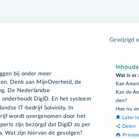
Gewijzigd 
?
Inhoud
oggen bij onder meer
Wat is er
ngen. Denk aan MijnOverheid, de
Kan Amerik
ing. De Nederlandse
Kan de Am
n onderhoudt DigiD. En het systeem
zien?
andse IT-bedrijf Solvinity. In
Hoe nu ve
rijf wordt overgenomen door het
Later l
perts zijn bezorgd dat DigiD zo per
Delen
a. Wat zijn hiervan de gevolgen?
Printe