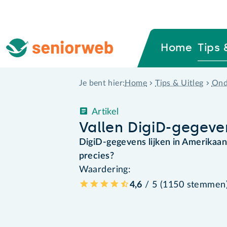
Home
Tips 
Home
Tips & Uitleg
Ond
Je bent hier:
Artikel
Vallen DigiD-gegev
DigiD-gegevens lijken in Amerikaans
precies?
Waardering:
4,6
/ 5 (
1150
stemmen