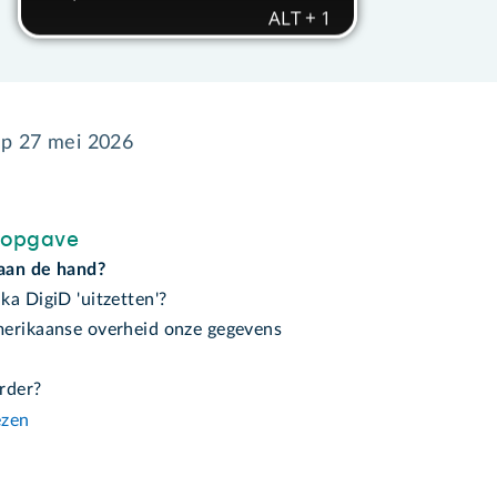
op
27 mei 2026
sopgave
 aan de hand?
a DigiD 'uitzetten'?
erikaanse overheid onze gegevens
rder?
ezen
n