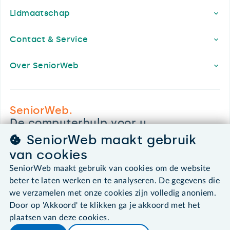
Lidmaatschap
Contact & Service
Over SeniorWeb
SeniorWeb.
De computerhulp voor u.
030 - 276 99 65
SeniorWeb maakt gebruik
leden@seniorweb.nl
van cookies
SeniorWeb maakt gebruik van cookies om de website
beter te laten werken en te analyseren. De gegevens die
we verzamelen met onze cookies zijn volledig anoniem.
Door op 'Akkoord' te klikken ga je akkoord met het
©2026 SeniorWeb
plaatsen van deze cookies.