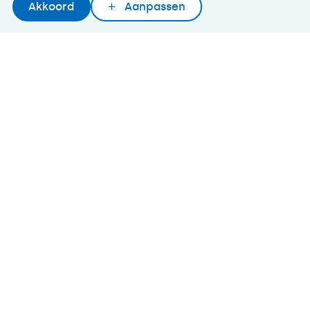
Algemene voorwaarden
Akkoord
Aanpassen
Later lezen
Delen
Woordenboek
Cookies en cookie-instellingen
Disclaimer
Privacybeleid
About SeniorWeb