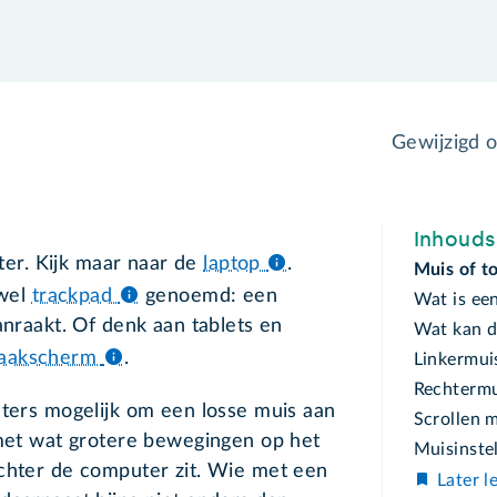
Gewijzigd 
Inhoud
er. Kijk maar naar de
laptop
.
Muis of t
 wel
trackpad
genoemd: een
Wat is ee
anraakt. Of denk aan tablets en
Wat kan d
raakscherm
.
Linkermui
Rechterm
uters mogelijk om een losse muis aan
Scrollen m
 met wat grotere bewegingen op het
Muisinste
achter de computer zit. Wie met een
Later l