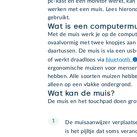
pc-kast en een monitor werkt, kan 
werken met een muis. Lees hieron
gebruikt.
Wat is een computermu
Met de muis werk je op de comput
ovaalvormig met twee knopjes aan 
daartussen. De muis is via een us
of werkt draadloos via
bluetooth
ergonomische muizen voor mensen 
hebben. Alle soorten muizen hebb
alleen op een vlakke ondergrond.
Wat kan de muis?
De muis en het touchpad doen gro
De muisaanwijzer verplaats
is het pijltje dat soms vera