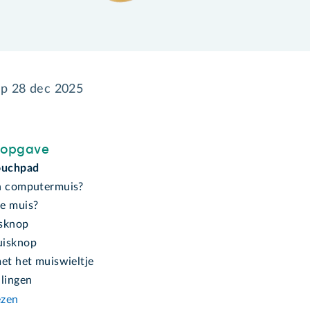
op
28 dec 2025
sopgave
ouchpad
n computermuis?
e muis?
sknop
uisknop
et het muiswieltje
llingen
ezen