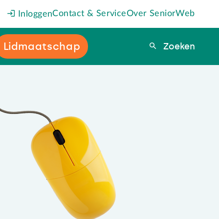
Contact & Service
Over SeniorWeb
Inloggen
Lidmaatschap
Zoeken
Zoeken