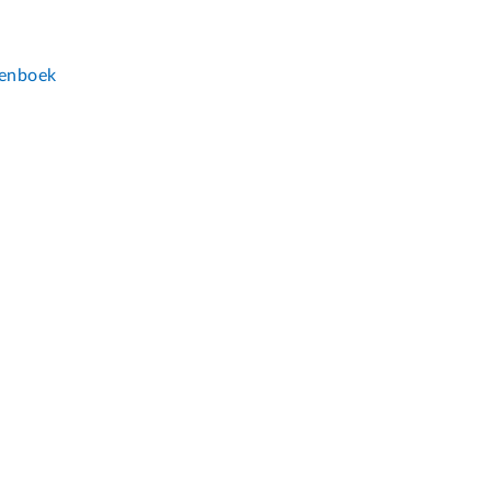
n
enboek