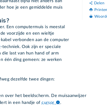
daarnaast bijna niet anders dan
Delen
der hoe je een gemiddelde muis
Printe
Woord
is?
er. Een computermuis is meestal
de voorzijde en een wieltje
b-kabel verbonden aan de computer
-techniek. Ook zijn er speciale
die last van hun hand of arm
en één ding gemeen: ze werken
fweg dezelfde twee dingen:
en over het beeldscherm. De muisaanwijzer
ndert in een handje of
cursor
.