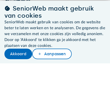
SeniorWeb maakt gebruik
van cookies
SeniorWeb maakt gebruik van cookies om de website
©2026 SeniorWeb
beter te laten werken en te analyseren. De gegevens die
we verzamelen met onze cookies zijn volledig anoniem.
Algemene voorwaarden
Door op 'Akkoord' te klikken ga je akkoord met het
Cookies en cookie-instellingen
Disclaimer
plaatsen van deze cookies.
Privacybeleid
Akkoord
Aanpassen
About SeniorWeb
Later lezen
Delen
Woordenboek