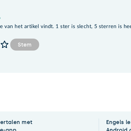
?
van het artikel vindt. 1 ster is slecht, 5 sterren is he
Stem
vertalen met
Engels l
te-app
Android 