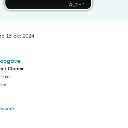
 op
15 okt 2024
sopgave
 met Chrome
assen
ezen
n
enboek