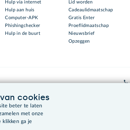
Hulp via internet
Lid worden
Hulp aan huis
Cadeaulidmaatschap
Computer-APK
Gratis Enter
Phishingchecker
Proeflidmaatschap
Hulp in de buurt
Nieuwsbrief
Opzeggen
van cookies
te beter te laten
Algemene voorwaarden
Co
rzamelen met onze
 klikken ga je