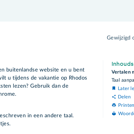
Gewijzigd
Inhoud
een buitenlandse website en u bent
Vertalen
ilt u tijdens de vakantie op Rhodos
Taal aanp
ksten lezen? Gebruik dan de
Later l
Chrome.
Delen
Printe
Woord
eschreven in een andere taal.
tjes.