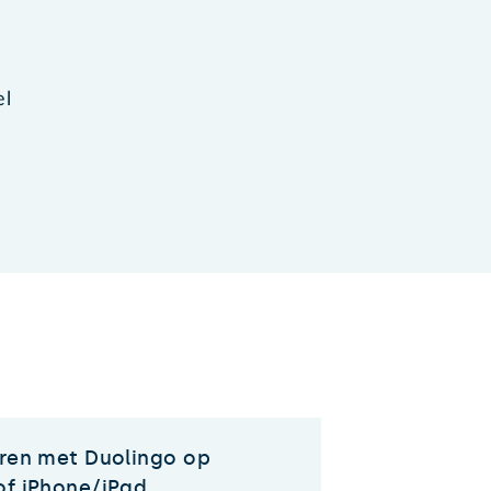
el
eren met Duolingo op
of iPhone/iPad