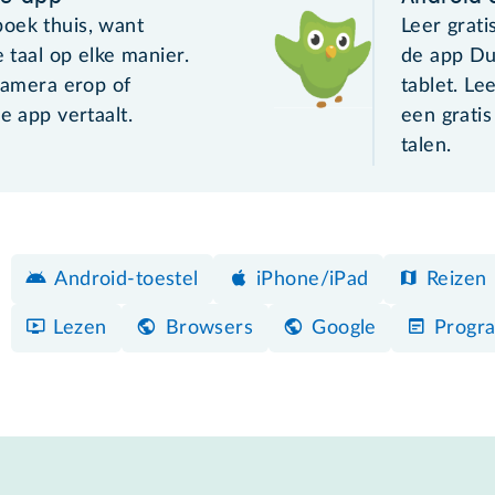
oek thuis, want
Leer grati
e taal op elke manier.
de app Du
 camera erop of
tablet. L
e app vertaalt.
een grati
talen.
Android-toestel
iPhone/iPad
Reizen
Lezen
Browsers
Google
Progr