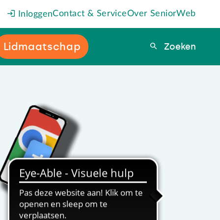
Contact & Service
Over SeniorWeb
Inloggen
Lidmaatschap
Zoeken
Zoeken