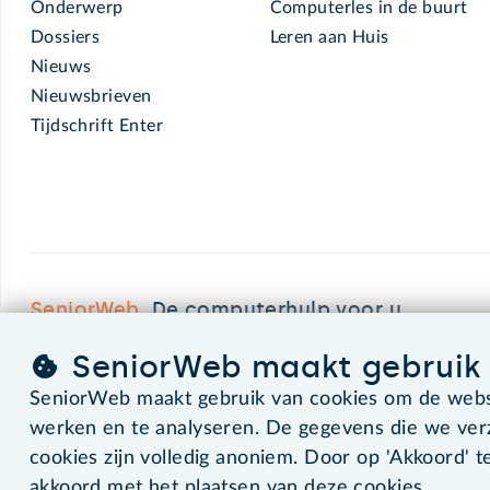
Onderwerp
Computerles in de buurt
Dossiers
Leren aan Huis
Nieuws
Nieuwsbrieven
Tijdschrift Enter
SeniorWeb.
De computerhulp voor u.
SeniorWeb maakt gebruik 
SeniorWeb maakt gebruik van cookies om de websi
©2026 SeniorWeb
werken en te analyseren. De gegevens die we ve
cookies zijn volledig anoniem. Door op 'Akkoord' te
akkoord met het plaatsen van deze cookies.