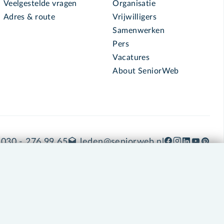
Veelgestelde vragen
Organisatie
Adres & route
Vrijwilligers
Samenwerken
Pers
Vacatures
About SeniorWeb
030 - 276 99 65
leden@seniorweb.nl
okies en cookie-instellingen
Disclaimer
Privacybeleid
About SeniorWeb