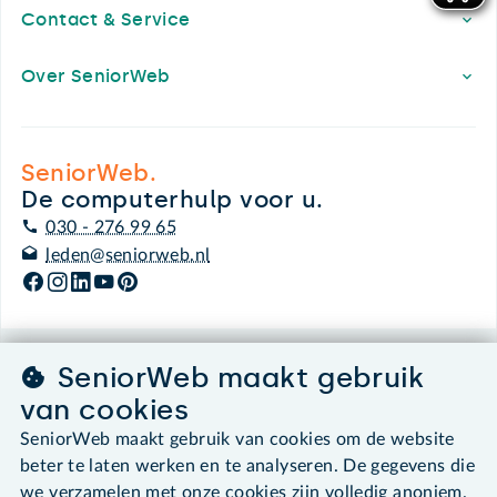
Contact & Service
Over SeniorWeb
SeniorWeb.
De computerhulp voor u.
030 - 276 99 65
leden@seniorweb.nl
SeniorWeb maakt gebruik
©2026 SeniorWeb
van cookies
Algemene voorwaarden
SeniorWeb maakt gebruik van cookies om de website
Cookies en cookie-instellingen
beter te laten werken en te analyseren. De gegevens die
Disclaimer
we verzamelen met onze cookies zijn volledig anoniem.