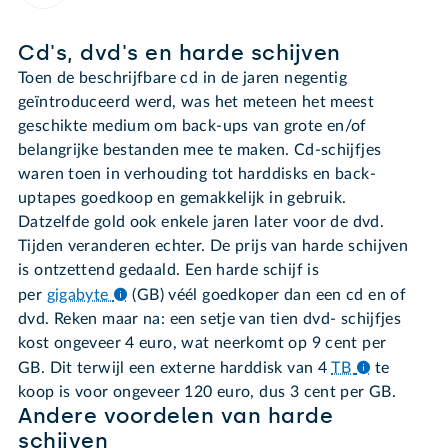
Cd's, dvd's en harde schijven
Toen de beschrijfbare cd in de jaren negentig
geïntroduceerd werd, was het meteen het meest
geschikte medium om back-ups van grote en/of
belangrijke bestanden mee te maken. Cd-schijfjes
waren toen in verhouding tot harddisks en back-
uptapes goedkoop en gemakkelijk in gebruik.
Datzelfde gold ook enkele jaren later voor de dvd.
Tijden veranderen echter. De prijs van harde schijven
is ontzettend gedaald. Een harde schijf is
per
gigabyte
(GB) véél goedkoper dan een cd en of
dvd. Reken maar na: een setje van tien dvd- schijfjes
kost ongeveer 4 euro, wat neerkomt op 9 cent per
GB. Dit terwijl een externe harddisk van 4
TB
te
koop is voor ongeveer 120 euro, dus 3 cent per GB.
Andere voordelen van harde
schijven