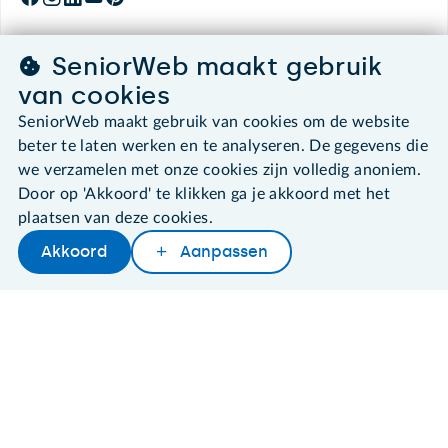
SeniorWeb maakt gebruik
©2026 SeniorWeb
van cookies
SeniorWeb maakt gebruik van cookies om de website
Algemene voorwaarden
beter te laten werken en te analyseren. De gegevens die
Cookies en cookie-instellingen
we verzamelen met onze cookies zijn volledig anoniem.
Disclaimer
Door op 'Akkoord' te klikken ga je akkoord met het
Privacybeleid
About SeniorWeb
plaatsen van deze cookies.
Akkoord
Aanpassen
Later lezen
Delen
Woordenboek