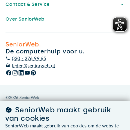
Contact & Service
Over SeniorWeb
SeniorWeb.
De computerhulp voor u.
030 - 276 99 65
leden@seniorweb.nl
©2026 SeniorWeb
SeniorWeb maakt gebruik
Algemene voorwaarden
van cookies
Cookies en cookie-instellingen
Disclaimer
SeniorWeb maakt gebruik van cookies om de website