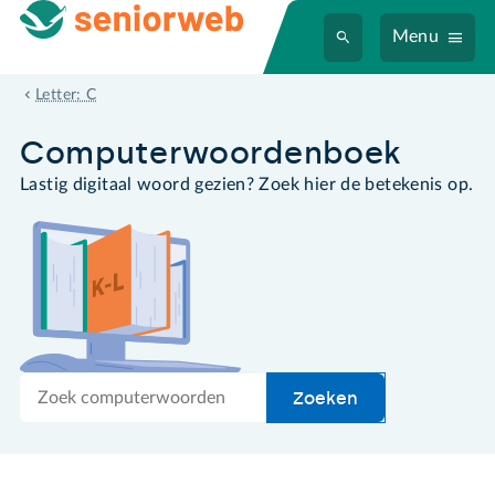
Menu
codec
Letter: C
Computer­woordenboek
Lastig digitaal woord gezien? Zoek hier de betekenis op.
Zoek
Zoeken