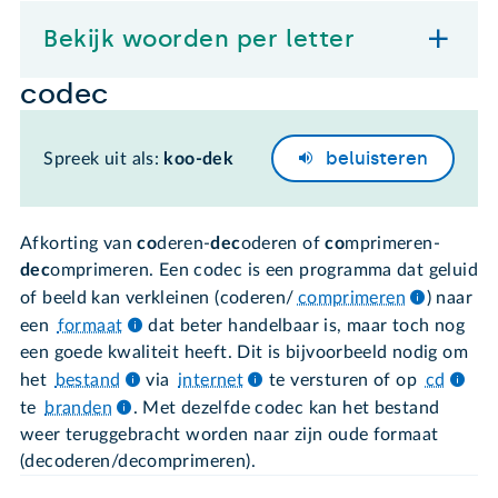
Bekijk woorden per letter
codec
beluisteren
Spreek uit als:
koo-dek
Afkorting van
co
deren-
dec
oderen of
co
mprimeren-
dec
omprimeren. Een codec is een programma dat geluid
of beeld kan verkleinen (coderen/
comprimeren
) naar
een
formaat
dat beter handelbaar is, maar toch nog
een goede kwaliteit heeft. Dit is bijvoorbeeld nodig om
het
bestand
via
internet
te versturen of op
cd
te
branden
. Met dezelfde codec kan het bestand
weer teruggebracht worden naar zijn oude formaat
(decoderen/decomprimeren).