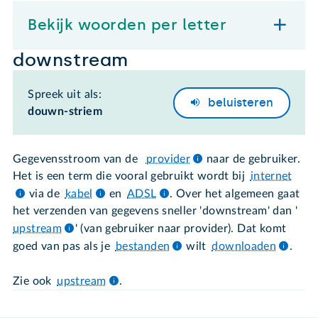
Bekijk woorden per letter
downstream
Spreek uit als:
beluisteren
douwn-striem
Gegevensstroom van de
provider
naar de gebruiker.
Het is een term die vooral gebruikt wordt bij
internet
via de
kabel
en
ADSL
. Over het algemeen gaat
het verzenden van gegevens sneller 'downstream' dan '
upstream
' (van gebruiker naar provider). Dat komt
goed van pas als je
bestanden
wilt
downloaden
.
Zie ook
upstream
.