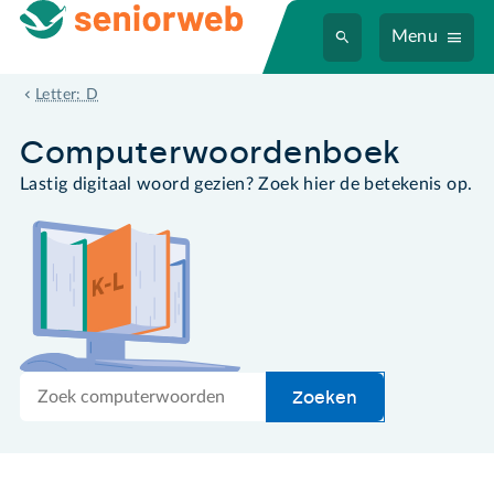
Menu
downstream
Letter: D
Computer­woordenboek
Lastig digitaal woord gezien? Zoek hier de betekenis op.
Zoek
Zoeken