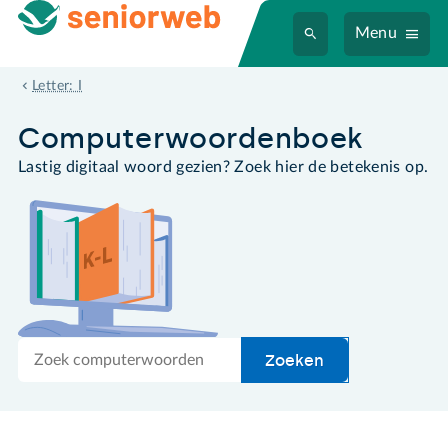
Menu
ICQ
Letter: I
Computer­woordenboek
Lastig digitaal woord gezien? Zoek hier de betekenis op.
Zoek
Zoeken