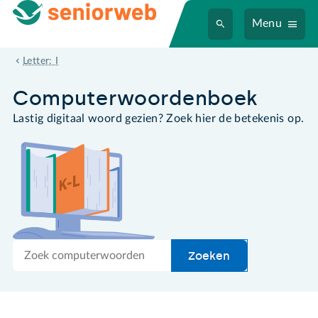
Menu
IP-adres
Letter: I
Computer­woordenboek
Lastig digitaal woord gezien? Zoek hier de betekenis op.
Zoek
Zoeken