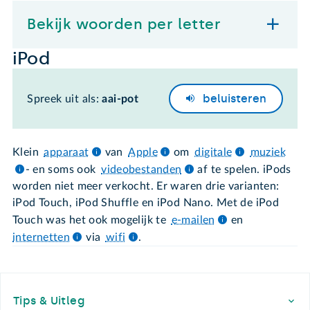
Bekijk woorden per letter
iPod
beluisteren
Spreek uit als:
aai-pot
Klein
apparaat
van
Apple
om
digitale
muziek
- en soms ook
videobestanden
af te spelen. iPods
worden niet meer verkocht. Er waren drie varianten:
iPod Touch, iPod Shuffle en iPod Nano. Met de iPod
Touch was het ook mogelijk te
e-mailen
en
internetten
via
wifi
.
Footer
Tips & Uitleg