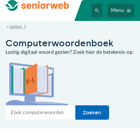
Menu
iPod
Letter: I
Computer­woordenboek
Lastig digitaal woord gezien? Zoek hier de betekenis op.
Zoek
Zoeken