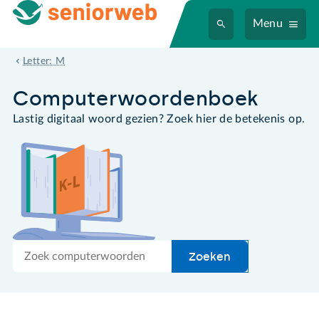
Menu
menubalk
Letter: M
Computer­woordenboek
Lastig digitaal woord gezien? Zoek hier de betekenis op.
Zoek
Zoeken