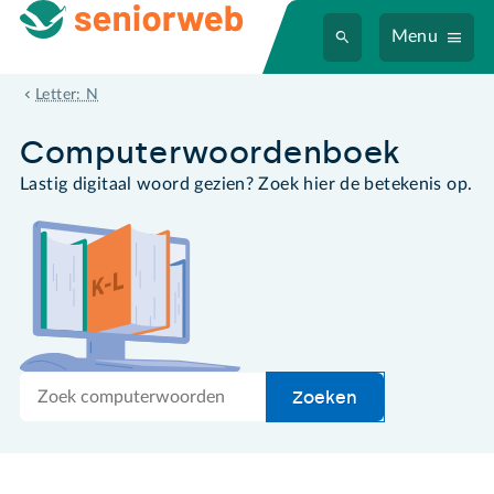
Menu
NAS
Letter: N
Computer­woordenboek
Lastig digitaal woord gezien? Zoek hier de betekenis op.
Zoek
Zoeken