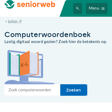
Menu
partitie
Letter: P
Computer­woordenboek
Lastig digitaal woord gezien? Zoek hier de betekenis op.
Zoek
Zoeken